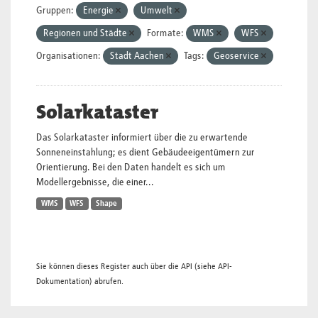
Gruppen:
Energie
Umwelt
Regionen und Städte
Formate:
WMS
WFS
Organisationen:
Stadt Aachen
Tags:
Geoservice
Solarkataster
Das Solarkataster informiert über die zu erwartende
Sonneneinstahlung; es dient Gebäudeeigentümern zur
Orientierung. Bei den Daten handelt es sich um
Modellergebnisse, die einer...
WMS
WFS
Shape
Sie können dieses Register auch über die
API
(siehe
API-
Dokumentation
) abrufen.