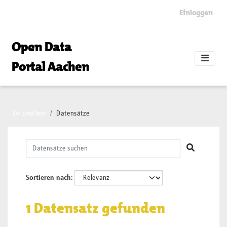
Skip to main content
Einloggen
Open Data
Portal Aachen
Sie sind hier
Datensätze
Sortieren nach
1 Datensatz gefunden