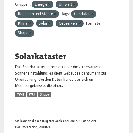
Gruppen:
Energie
Umwelt
Regionen und Städte
Tags:
Geodaten
Klima
Solar
Geoservice
Formate:
Shape
Solarkataster
Das Solarkataster informiert über die zu erwartende
Sonneneinstahlung; es dient Gebäudeeigentümern zur
Orientierung. Bei den Daten handelt es sich um
Modellergebnisse, die einer...
WMS
WFS
Shape
Sie können dieses Register auch über die
API
(siehe
API-
Dokumentation
) abrufen.