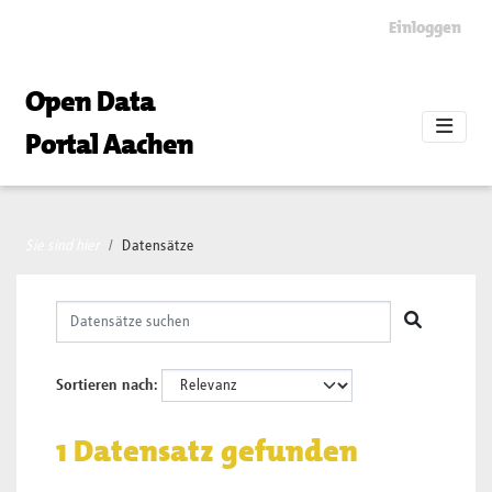
Skip to main content
Einloggen
Open Data
Portal Aachen
Sie sind hier
Datensätze
Sortieren nach
1 Datensatz gefunden