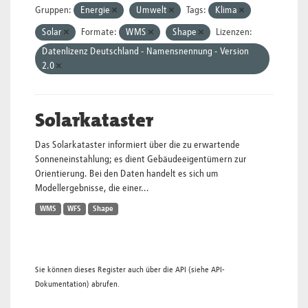
Gruppen:
Energie
Umwelt
Tags:
Klima
Solar
Formate:
WMS
Shape
Lizenzen:
Datenlizenz Deutschland - Namensnennung - Version
2.0
Solarkataster
Das Solarkataster informiert über die zu erwartende
Sonneneinstahlung; es dient Gebäudeeigentümern zur
Orientierung. Bei den Daten handelt es sich um
Modellergebnisse, die einer...
WMS
WFS
Shape
Sie können dieses Register auch über die
API
(siehe
API-
Dokumentation
) abrufen.