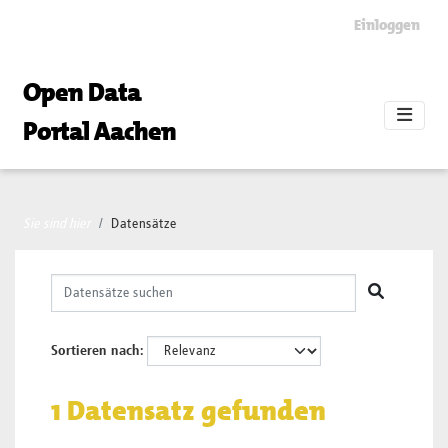
Skip to main content
Einloggen
Open Data
Portal Aachen
Sie sind hier
Datensätze
Sortieren nach
1 Datensatz gefunden