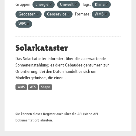
Gruppen:
Energie
Umwelt
Tags:
Klima
Geodaten
Geoservice
Formate:
WMS
WFS
Solarkataster
Das Solarkataster informiert über die zu erwartende
Sonneneinstahlung; es dient Gebäudeeigentümern zur
Orientierung. Bei den Daten handelt es sich um
Modellergebnisse, die einer...
WMS
WFS
Shape
Sie können dieses Register auch über die
API
(siehe
API-
Dokumentation
) abrufen.