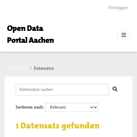
Skip to main content
Einloggen
Open Data
Portal Aachen
Sie sind hier
Datensätze
Sortieren nach
1 Datensatz gefunden