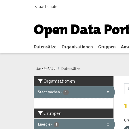
Skip to main content
< aachen.de
Open Data Por
Datensätze
Organisationen
Gruppen
Anw
Sie sind hier
Datensätze
Organisationen
Stadt Aachen
-
x
1
1
Gruppen
Gr
Energie
-
x
1