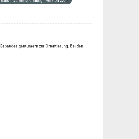
hland - Namensnennung - Version 2.0
t Gebäudeeigentümern zur Orientierung. Bei den