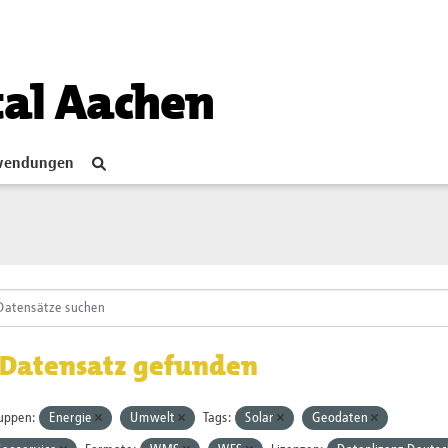
tal Aachen
endungen
 Datensatz gefunden
uppen:
Energie
Umwelt
Tags:
Solar
Geodaten