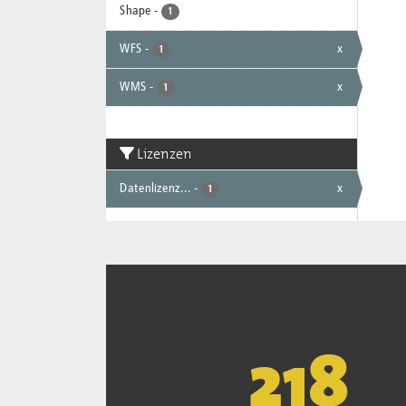
Shape
-
1
WFS
-
x
1
WMS
-
x
1
Lizenzen
Datenlizenz...
-
x
1
221