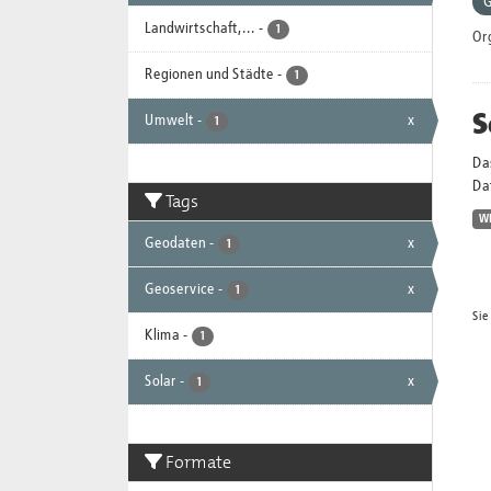
G
Landwirtschaft,...
-
1
Or
Regionen und Städte
-
1
S
Umwelt
-
x
1
Da
Dat
Tags
W
Geodaten
-
x
1
Geoservice
-
x
1
Sie
Klima
-
1
Solar
-
x
1
Formate