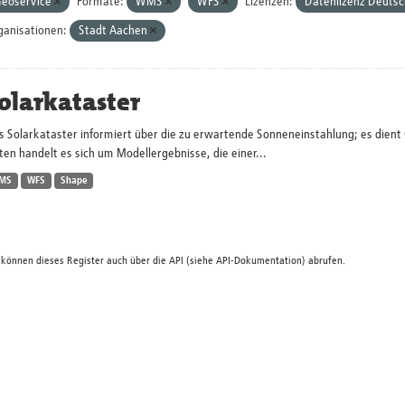
eoservice
Formate:
WMS
WFS
Lizenzen:
Datenlizenz Deutsc
ganisationen:
Stadt Aachen
olarkataster
s Solarkataster informiert über die zu erwartende Sonneneinstahlung; es dien
en handelt es sich um Modellergebnisse, die einer...
MS
WFS
Shape
 können dieses Register auch über die
API
(siehe
API-Dokumentation
) abrufen.