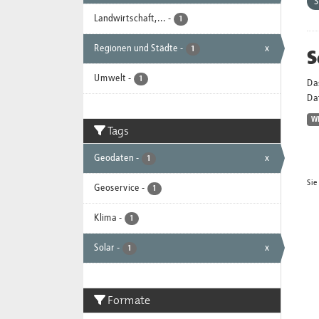
S
Landwirtschaft,...
-
1
Regionen und Städte
-
x
S
1
Umwelt
-
1
Da
Dat
W
Tags
Geodaten
-
x
1
Sie
Geoservice
-
1
Klima
-
1
Solar
-
x
1
Formate