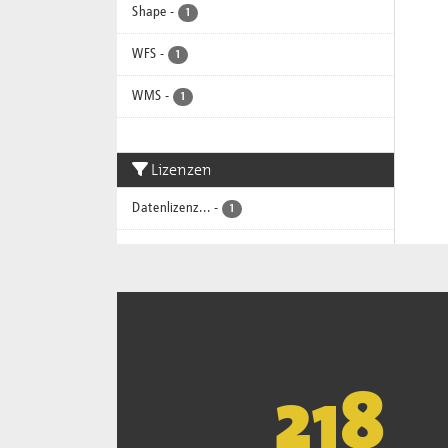
Shape
-
1
WFS
-
1
WMS
-
1
Lizenzen
Datenlizenz...
-
1
221