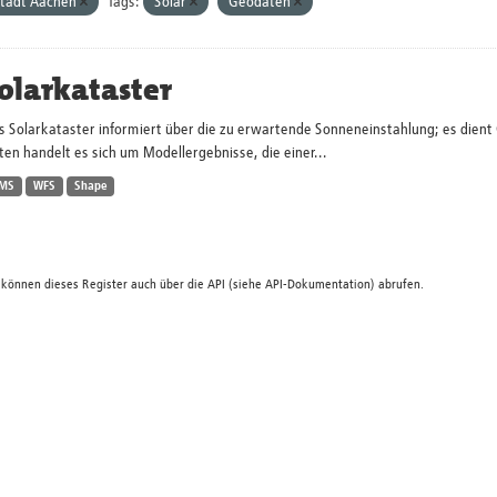
tadt Aachen
Tags:
Solar
Geodaten
olarkataster
s Solarkataster informiert über die zu erwartende Sonneneinstahlung; es dien
en handelt es sich um Modellergebnisse, die einer...
MS
WFS
Shape
 können dieses Register auch über die
API
(siehe
API-Dokumentation
) abrufen.