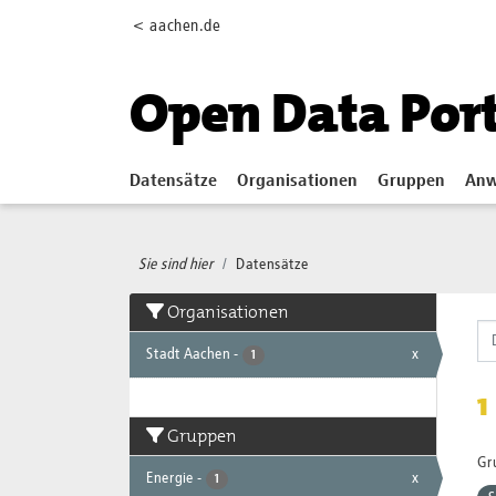
Skip to main content
< aachen.de
Open Data Por
Datensätze
Organisationen
Gruppen
Anw
Sie sind hier
Datensätze
Organisationen
Stadt Aachen
-
x
1
1
Gruppen
Gr
Energie
-
x
1