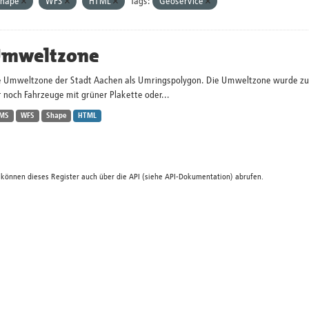
Shape
WFS
HTML
Tags:
Geoservice
mweltzone
e Umweltzone der Stadt Aachen als Umringspolygon. Die Umweltzone wurde zum 
 noch Fahrzeuge mit grüner Plakette oder...
MS
WFS
Shape
HTML
 können dieses Register auch über die
API
(siehe
API-Dokumentation
) abrufen.