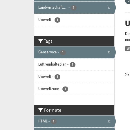
Landwirtschaft,...
-
x
1
Umwelt
-
U
1
Di
Tags
nur
W
Geoservice
-
x
1
Luftreinhalteplan
-
1
Sie
Umwelt
-
1
Umweltzone
-
1
Formate
HTML
-
x
1