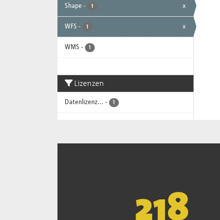
Shape
-
x
1
WFS
-
x
1
WMS
-
1
Lizenzen
Datenlizenz...
-
1
221