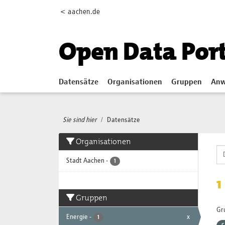
Skip to main content
< aachen.de
Open Data Por
Datensätze
Organisationen
Gruppen
Anw
Sie sind hier
Datensätze
Organisationen
Stadt Aachen
-
1
1
Gruppen
Gr
Energie
-
x
1