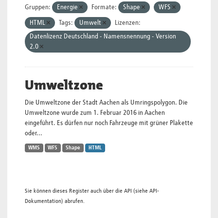
Gruppen:
Energie
Formate:
Shape
WFS
HTML
Tags:
Umwelt
Lizenzen:
Datenlizenz Deutschland - Namensnennung - Version
2.0
Umweltzone
Die Umweltzone der Stadt Aachen als Umringspolygon. Die
Umweltzone wurde zum 1. Februar 2016 in Aachen
eingeführt. Es dürfen nur noch Fahrzeuge mit grüner Plakette
oder...
WMS
WFS
Shape
HTML
Sie können dieses Register auch über die
API
(siehe
API-
Dokumentation
) abrufen.