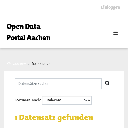
Skip to main content
Einloggen
Open Data
Portal Aachen
Sie sind hier
Datensätze
Sortieren nach
1 Datensatz gefunden