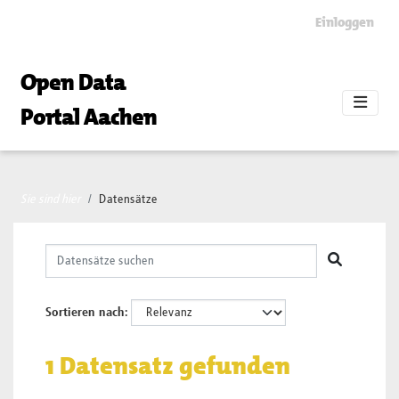
Skip to main content
Einloggen
Open Data
Portal Aachen
Sie sind hier
Datensätze
Sortieren nach
1 Datensatz gefunden