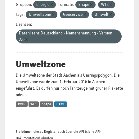
Gruppen:
Energie
Formate:
Shape
WFS
Tags:
Umweltzone
Geoservice
Umwelt
Lizenzen:
Datenlizenz Deutschland - Namensnennung - Version
2.0
Umweltzone
Die Umweltzone der Stadt Aachen als Umringspolygon. Die
Umweltzone wurde zum 1. Februar 2016 in Aachen
eingeführt. Es dürfen nur noch Fahrzeuge mit grüner Plakette
oder...
WMS
WFS
Shape
HTML
Sie können dieses Register auch über die
API
(siehe
API-
Dokumentation
) abrufen.