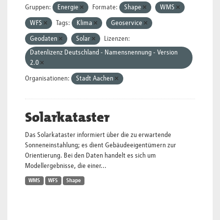
Gruppen:
Energie
Formate:
Shape
WMS
WFS
Tags:
Klima
Geoservice
Geodaten
Solar
Lizenzen:
Datenlizenz Deutschland - Namensnennung - Version
2.0
Organisationen:
Stadt Aachen
Solarkataster
Das Solarkataster informiert über die zu erwartende
Sonneneinstahlung; es dient Gebäudeeigentümern zur
Orientierung. Bei den Daten handelt es sich um
Modellergebnisse, die einer...
WMS
WFS
Shape