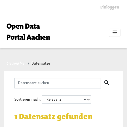
Skip to main content
Einloggen
Open Data
Portal Aachen
Sie sind hier
Datensätze
Sortieren nach
1 Datensatz gefunden