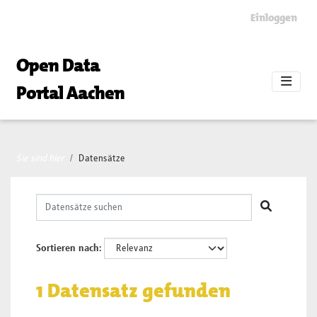
Skip to main content
Einloggen
Open Data
Portal Aachen
Sie sind hier
Datensätze
Sortieren nach
1 Datensatz gefunden