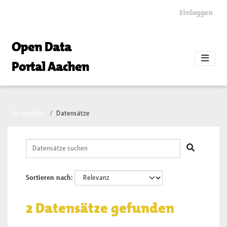
Skip to main content
Einloggen
Open Data
Portal Aachen
Sie sind hier
Datensätze
Sortieren nach
2 Datensätze gefunden