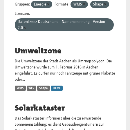
Gruppen:
Energie
Formate:
WMS
Shape
Lizenzen:
Datenlizenz Deutschland - Namensnennung - Version
2.0
Umweltzone
Die Umweltzone der Stadt Aachen als Umringspolygon. Die
Umweltzone wurde zum 1. Februar 2016 in Aachen
eingeführt. Es dürfen nur noch Fahrzeuge mit grüner Plakette
oder...
WMS
WFS
Shape
HTML
Solarkataster
Das Solarkataster informiert über die zu erwartende
Sonneneinstahlung; es dient Gebäudeeigentümern zur