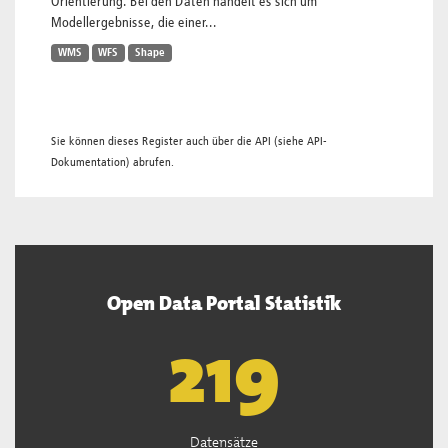
Orientierung. Bei den Daten handelt es sich um
Modellergebnisse, die einer...
WMS
WFS
Shape
Sie können dieses Register auch über die
API
(siehe
API-
Dokumentation
) abrufen.
Open Data Portal Statistik
221
Datensätze