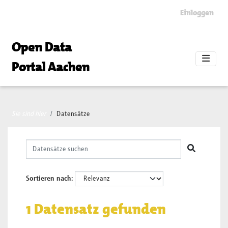
Skip to main content
Einloggen
Open Data
Portal Aachen
Sie sind hier
Datensätze
Sortieren nach
1 Datensatz gefunden