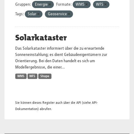
Gruppen:
Energie
Formate:
WMS
WFS
Tags:
Solar
Geoservice
Solarkataster
Das Solarkataster informiert über die zu erwartende
Sonneneinstahlung; es dient Gebäudeeigentümern zur
Orientierung. Bei den Daten handelt es sich um
Modellergebnisse, die einer...
WMS
WFS
Shape
Sie können dieses Register auch über die
API
(siehe
API-
Dokumentation
) abrufen.