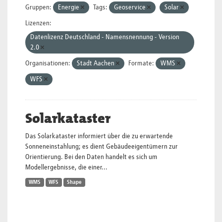
Gruppen:
Energie
Tags:
Geoservice
Solar
Lizenzen:
Datenlizenz Deutschland - Namensnennung - Version
2.0
Organisationen:
Stadt Aachen
Formate:
WMS
WFS
Solarkataster
Das Solarkataster informiert über die zu erwartende
Sonneneinstahlung; es dient Gebäudeeigentümern zur
Orientierung. Bei den Daten handelt es sich um
Modellergebnisse, die einer...
WMS
WFS
Shape