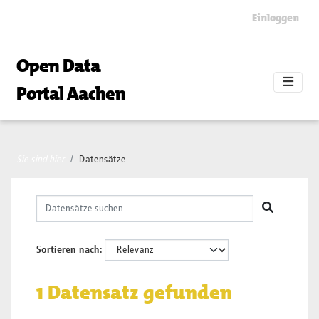
Skip to main content
Einloggen
Open Data
Portal Aachen
Sie sind hier
Datensätze
Sortieren nach
1 Datensatz gefunden