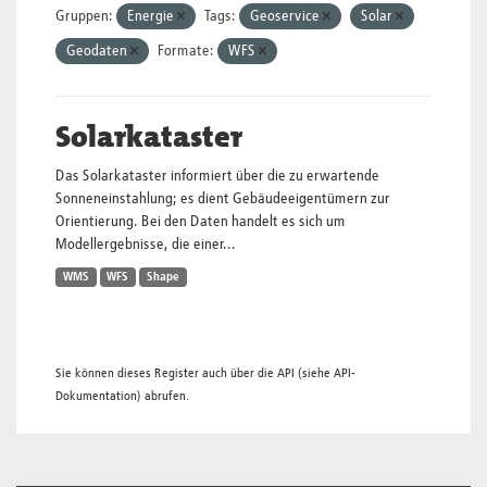
Gruppen:
Energie
Tags:
Geoservice
Solar
Geodaten
Formate:
WFS
Solarkataster
Das Solarkataster informiert über die zu erwartende
Sonneneinstahlung; es dient Gebäudeeigentümern zur
Orientierung. Bei den Daten handelt es sich um
Modellergebnisse, die einer...
WMS
WFS
Shape
Sie können dieses Register auch über die
API
(siehe
API-
Dokumentation
) abrufen.