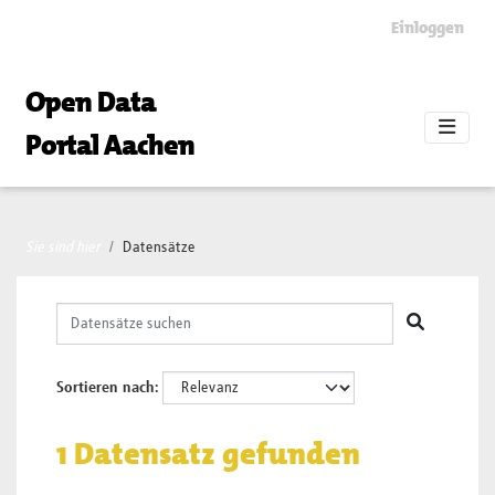
Skip to main content
Einloggen
Open Data
Portal Aachen
Sie sind hier
Datensätze
Sortieren nach
1 Datensatz gefunden