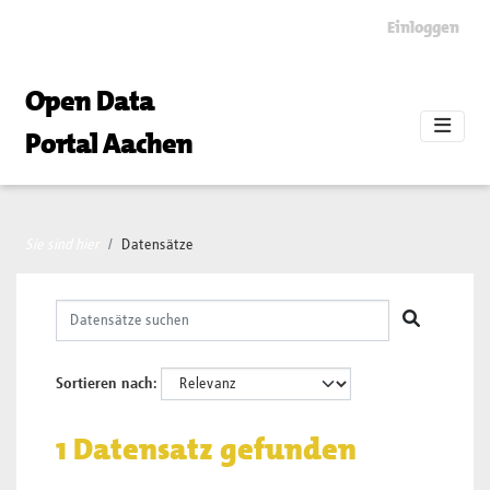
Skip to main content
Einloggen
Open Data
Portal Aachen
Sie sind hier
Datensätze
Sortieren nach
1 Datensatz gefunden