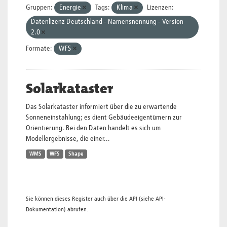
Gruppen:
Energie
Tags:
Klima
Lizenzen:
Datenlizenz Deutschland - Namensnennung - Version
2.0
Formate:
WFS
Solarkataster
Das Solarkataster informiert über die zu erwartende
Sonneneinstahlung; es dient Gebäudeeigentümern zur
Orientierung. Bei den Daten handelt es sich um
Modellergebnisse, die einer...
WMS
WFS
Shape
Sie können dieses Register auch über die
API
(siehe
API-
Dokumentation
) abrufen.