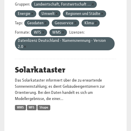
Gruppen:
Landwirtschaft, Forstwirtschaft ...
Energie
Umwelt
Regionen und Städte
Tags:
Geodaten
Geoservice
Klima
Formate:
WFS
WMS
Lizenzen:
Datenlizenz Deutschland - Namensnennung - Version
2.0
Solarkataster
Das Solarkataster informiert über die zu erwartende
Sonneneinstahlung; es dient Gebäudeeigentümern zur
Orientierung. Bei den Daten handelt es sich um
Modellergebnisse, die einer...
WMS
WFS
Shape