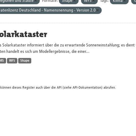
egionen und Städte
Formate:
Shape
WFS
Tags:
Klima
atenlizenz Deutschland - Namensnennung - Version 2.0
olarkataster
s Solarkataster informiert über die zu erwartende Sonneneinstahlung; es dien
en handelt es sich um Modellergebnisse, die einer...
MS
WFS
Shape
 können dieses Register auch über die
API
(siehe
API-Dokumentation
) abrufen.