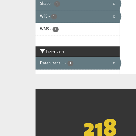
Shape
-
x
1
WFS
-
x
1
WMS
-
1
Lizenzen
Datenlizenz...
-
x
1
221