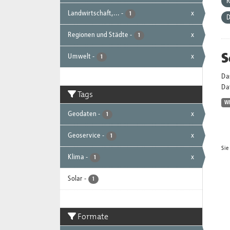
R
Landwirtschaft,...
-
x
1
D
Regionen und Städte
-
x
1
S
Umwelt
-
x
1
Da
Dat
Tags
W
Geodaten
-
x
1
Geoservice
-
x
1
Sie
Klima
-
x
1
Solar
-
1
Formate