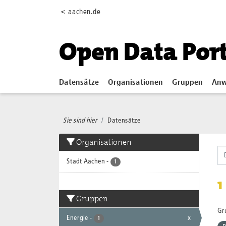
Skip to main content
< aachen.de
Open Data Por
Datensätze
Organisationen
Gruppen
Anw
Sie sind hier
Datensätze
Organisationen
Stadt Aachen
-
1
1
Gruppen
Gr
Energie
-
x
1