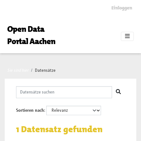
Skip to main content
Einloggen
Open Data
Portal Aachen
Sie sind hier
Datensätze
Sortieren nach
1 Datensatz gefunden