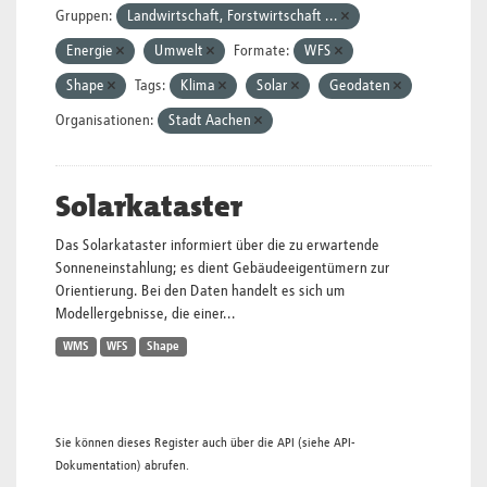
Gruppen:
Landwirtschaft, Forstwirtschaft ...
Energie
Umwelt
Formate:
WFS
Shape
Tags:
Klima
Solar
Geodaten
Organisationen:
Stadt Aachen
Solarkataster
Das Solarkataster informiert über die zu erwartende
Sonneneinstahlung; es dient Gebäudeeigentümern zur
Orientierung. Bei den Daten handelt es sich um
Modellergebnisse, die einer...
WMS
WFS
Shape
Sie können dieses Register auch über die
API
(siehe
API-
Dokumentation
) abrufen.