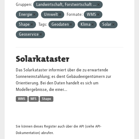
Gruppen:
Landwirtschaft, Forstwirtschaft ...
Energie
Umwelt
Formate:
WMS
Shape
Tags:
Geodaten
Klima
Solar
Geoservice
Solarkataster
Das Solarkataster informiert über die zu erwartende
Sonneneinstahlung; es dient Gebäudeeigentümern zur
Orientierung. Bei den Daten handelt es sich um
Modellergebnisse, die einer...
WMS
WFS
Shape
Sie können dieses Register auch über die
API
(siehe
API-
Dokumentation
) abrufen.