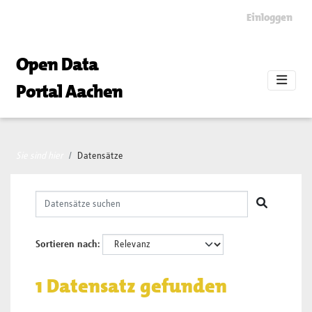
Skip to main content
Einloggen
Open Data
Portal Aachen
Sie sind hier
Datensätze
Sortieren nach
1 Datensatz gefunden