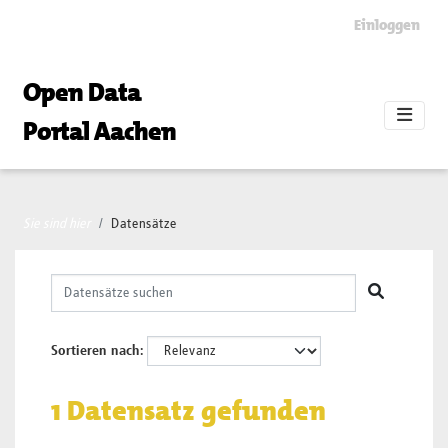
Skip to main content
Einloggen
Open Data
Portal Aachen
Sie sind hier
Datensätze
Sortieren nach
1 Datensatz gefunden