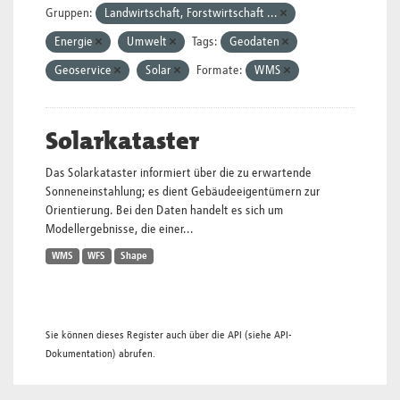
Gruppen:
Landwirtschaft, Forstwirtschaft ...
Energie
Umwelt
Tags:
Geodaten
Geoservice
Solar
Formate:
WMS
Solarkataster
Das Solarkataster informiert über die zu erwartende
Sonneneinstahlung; es dient Gebäudeeigentümern zur
Orientierung. Bei den Daten handelt es sich um
Modellergebnisse, die einer...
WMS
WFS
Shape
Sie können dieses Register auch über die
API
(siehe
API-
Dokumentation
) abrufen.