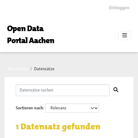
Skip to main content
Einloggen
Open Data
Portal Aachen
Sie sind hier
Datensätze
Sortieren nach
1 Datensatz gefunden