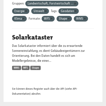
Gruppen:
Landwirtschaft, Forstwirtschaft ...
Energie
Umwelt
Tags:
Geodaten
Klima
Formate:
WFS
Shape
WMS
Solarkataster
Das Solarkataster informiert über die zu erwartende
Sonneneinstahlung; es dient Gebäudeeigentümern zur
Orientierung. Bei den Daten handelt es sich um
Modellergebnisse, die einer...
WMS
WFS
Shape
Sie können dieses Register auch über die
API
(siehe
API-
Dokumentation
) abrufen.