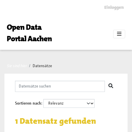
Skip to main content
Einloggen
Open Data
Portal Aachen
Sie sind hier
Datensätze
Sortieren nach
1 Datensatz gefunden