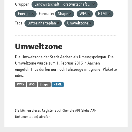
Gruppen:
Landwirtschaft, Forstwirtschaft ...
Energie
Formate:
Shape
WFS
HTML
Tags:
Luftreinhalteplan
Umweltzone
Umweltzone
Die Umweltzone der Stadt Aachen als Umringspolygon. Die
Umweltzone wurde zum 1. Februar 2016 in Aachen
eingeführt. Es dürfen nur noch Fahrzeuge mit grüner Plakette
oder...
WMS
WFS
Shape
HTML
Sie können dieses Register auch über die
API
(siehe
API-
Dokumentation
) abrufen.