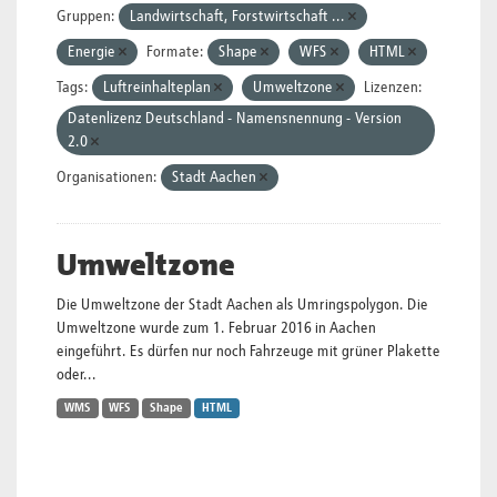
Gruppen:
Landwirtschaft, Forstwirtschaft ...
Energie
Formate:
Shape
WFS
HTML
Tags:
Luftreinhalteplan
Umweltzone
Lizenzen:
Datenlizenz Deutschland - Namensnennung - Version
2.0
Organisationen:
Stadt Aachen
Umweltzone
Die Umweltzone der Stadt Aachen als Umringspolygon. Die
Umweltzone wurde zum 1. Februar 2016 in Aachen
eingeführt. Es dürfen nur noch Fahrzeuge mit grüner Plakette
oder...
WMS
WFS
Shape
HTML