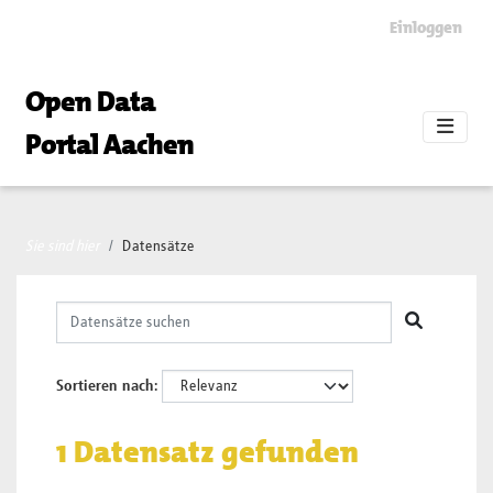
Skip to main content
Einloggen
Open Data
Portal Aachen
Sie sind hier
Datensätze
Sortieren nach
1 Datensatz gefunden