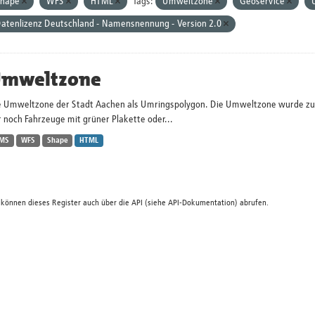
Shape
WFS
HTML
Tags:
Umweltzone
Geoservice
atenlizenz Deutschland - Namensnennung - Version 2.0
mweltzone
e Umweltzone der Stadt Aachen als Umringspolygon. Die Umweltzone wurde zum 
 noch Fahrzeuge mit grüner Plakette oder...
MS
WFS
Shape
HTML
 können dieses Register auch über die
API
(siehe
API-Dokumentation
) abrufen.