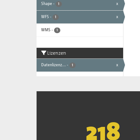
Shape
-
x
1
WFS
-
x
1
WMS
-
1
Lizenzen
Datenlizenz...
-
x
1
221