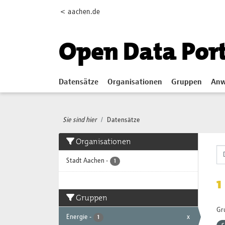
Skip to main content
< aachen.de
Open Data Por
Datensätze
Organisationen
Gruppen
Anw
Sie sind hier
Datensätze
Organisationen
Stadt Aachen
-
1
1
Gruppen
Gr
Energie
-
x
1