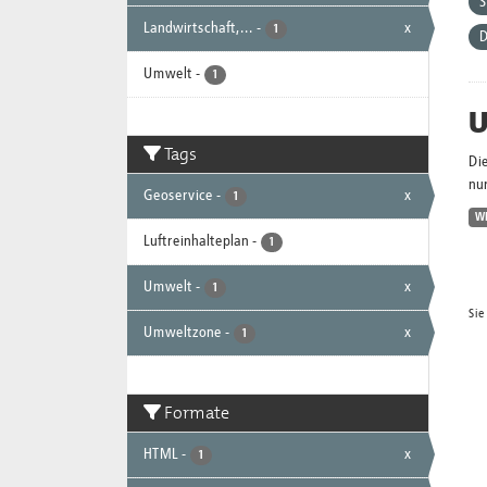
Landwirtschaft,...
-
x
1
D
Umwelt
-
1
U
Tags
Di
nur
Geoservice
-
x
1
W
Luftreinhalteplan
-
1
Umwelt
-
x
1
Sie
Umweltzone
-
x
1
Formate
HTML
-
x
1