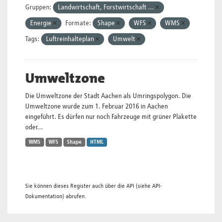
Gruppen:
Landwirtschaft, Forstwirtschaft ...
Energie
Formate:
Shape
WFS
WMS
Tags:
Luftreinhalteplan
Umwelt
Umweltzone
Die Umweltzone der Stadt Aachen als Umringspolygon. Die
Umweltzone wurde zum 1. Februar 2016 in Aachen
eingeführt. Es dürfen nur noch Fahrzeuge mit grüner Plakette
oder...
WMS
WFS
Shape
HTML
Sie können dieses Register auch über die
API
(siehe
API-
Dokumentation
) abrufen.