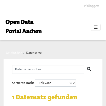
Skip to main content
Einloggen
Open Data
Portal Aachen
Sie sind hier
Datensätze
Sortieren nach
1 Datensatz gefunden