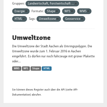
Gruppen:
Landwirtschaft, Forstwirtschaft ...
Energie
Formate:
Shape
WFS
WMS
HTML
Tags:
Umweltzone
Geoservice
Umweltzone
Die Umweltzone der Stadt Aachen als Umringspolygon. Die
Umweltzone wurde zum 1. Februar 2016 in Aachen
eingeführt. Es dürfen nur noch Fahrzeuge mit grüner Plakette
oder...
WMS
WFS
Shape
HTML
Sie können dieses Register auch über die
API
(siehe
API-
Dokumentation
) abrufen.