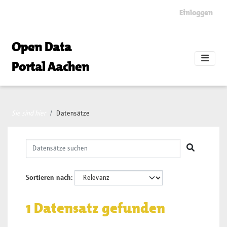
Skip to main content
Einloggen
Open Data
Portal Aachen
Sie sind hier
Datensätze
Sortieren nach
1 Datensatz gefunden