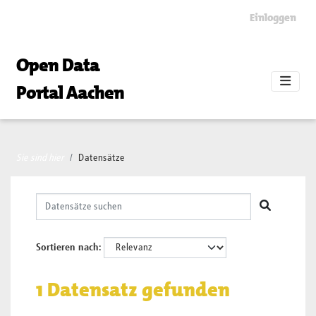
Skip to main content
Einloggen
Open Data
Portal Aachen
Sie sind hier
Datensätze
Sortieren nach
1 Datensatz gefunden