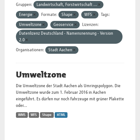
Gruppen:
Landwirtschaft, Forstwirtschaft ...
Energie
Formate:
Shape
WFS
Tags:
Umweltzone
Geoservice
Lizenzen:
Datenlizenz Deutschland - Namensnennung - Version
2.0
Organisationen:
Stadt Aachen
Umweltzone
Die Umweltzone der Stadt Aachen als Umringspolygon. Die
Umweltzone wurde zum 1. Februar 2016 in Aachen
eingeführt. Es dürfen nur noch Fahrzeuge mit grüner Plakette
oder...
WMS
WFS
Shape
HTML