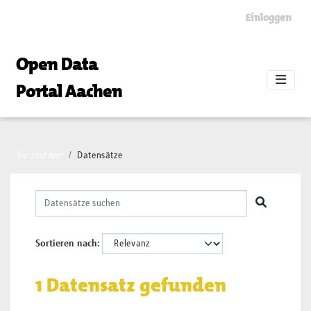
Skip to main content
Einloggen
Open Data
Portal Aachen
Sie sind hier
Datensätze
Sortieren nach
1 Datensatz gefunden