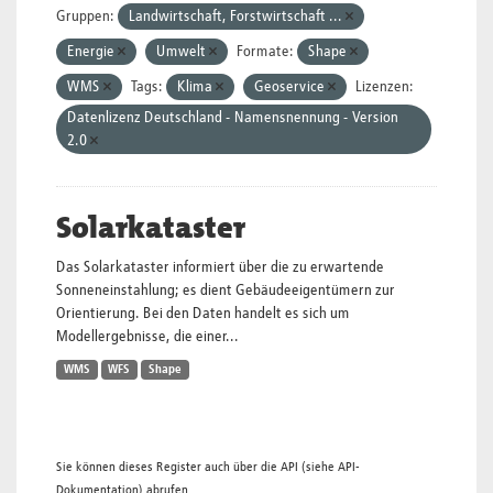
Gruppen:
Landwirtschaft, Forstwirtschaft ...
Energie
Umwelt
Formate:
Shape
WMS
Tags:
Klima
Geoservice
Lizenzen:
Datenlizenz Deutschland - Namensnennung - Version
2.0
Solarkataster
Das Solarkataster informiert über die zu erwartende
Sonneneinstahlung; es dient Gebäudeeigentümern zur
Orientierung. Bei den Daten handelt es sich um
Modellergebnisse, die einer...
WMS
WFS
Shape
Sie können dieses Register auch über die
API
(siehe
API-
Dokumentation
) abrufen.