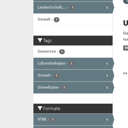
Landwirtschaft,...
-
x
1
Umwelt
-
U
1
Di
Tags
nur
W
Geoservice
-
1
Luftreinhalteplan
-
x
1
Sie
Umwelt
-
x
1
Umweltzone
-
x
1
Formate
HTML
-
x
1