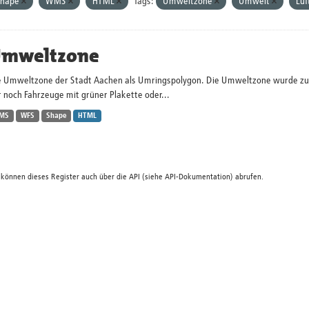
Shape
WMS
HTML
Tags:
Umweltzone
Umwelt
Luf
mweltzone
e Umweltzone der Stadt Aachen als Umringspolygon. Die Umweltzone wurde zum 
 noch Fahrzeuge mit grüner Plakette oder...
MS
WFS
Shape
HTML
 können dieses Register auch über die
API
(siehe
API-Dokumentation
) abrufen.