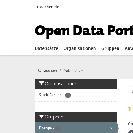
Skip to main content
< aachen.de
Open Data Por
Datensätze
Organisationen
Gruppen
Anw
Sie sind hier
Datensätze
Organisationen
Stadt Aachen
-
1
1
Gruppen
Gr
Energie
-
x
1