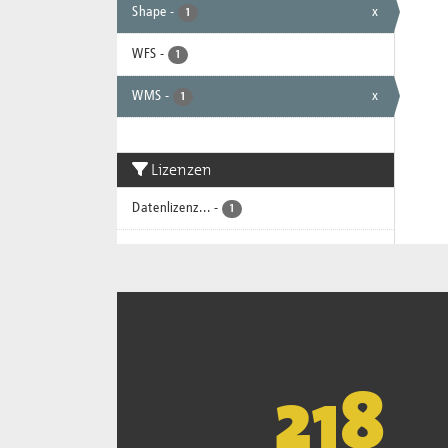
Shape
-
x
1
WFS
-
1
WMS
-
x
1
Lizenzen
Datenlizenz...
-
1
221