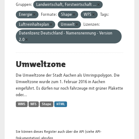
Gruppen:
Landwirtschaft, Forstwirtschaft ...
Energie
Formate:
Shape
WFS
Tags:
Luftreinhalteplan
Umwelt
Lizenzen:
Datenlizenz Deutschland - Namensnennung - Version
2.0
Umweltzone
Die Umweltzone der Stadt Aachen als Umringspolygon. Die
Umweltzone wurde zum 1. Februar 2016 in Aachen
eingeführt. Es dürfen nur noch Fahrzeuge mit grüner Plakette
oder...
WMS
WFS
Shape
HTML
Sie können dieses Register auch über die
API
(siehe
API-
Dokumentation
) abrufen.