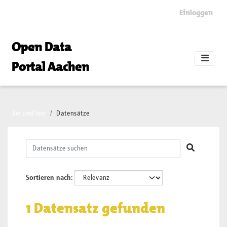
Skip to main content
Einloggen
Open Data
Portal Aachen
Sie sind hier
Datensätze
Sortieren nach
1 Datensatz gefunden