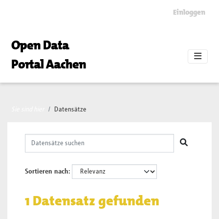
Skip to main content
Einloggen
Open Data
Portal Aachen
Sie sind hier
Datensätze
Sortieren nach
1 Datensatz gefunden