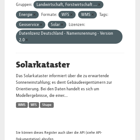
Gruppen:
Landwirtschaft, Forstwirtschaft ...
Energie
Formate:
WFS
WMS
Tags:
Geoservice
Solar
Lizenzen:
Datenlizenz Deutschland - Namensnennung - Version
2.0
Solarkataster
Das Solarkataster informiert über die zu erwartende
Sonneneinstahlung; es dient Gebäudeeigentümern zur
Orientierung. Bei den Daten handelt es sich um
Modellergebnisse, die einer...
WMS
WFS
Shape
Sie können dieses Register auch über die
API
(siehe
API-
Dokumentation
) abrufen.