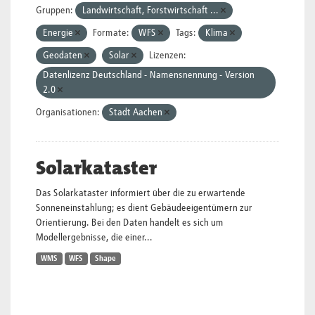
Gruppen:
Landwirtschaft, Forstwirtschaft ...
Energie
Formate:
WFS
Tags:
Klima
Geodaten
Solar
Lizenzen:
Datenlizenz Deutschland - Namensnennung - Version
2.0
Organisationen:
Stadt Aachen
Solarkataster
Das Solarkataster informiert über die zu erwartende
Sonneneinstahlung; es dient Gebäudeeigentümern zur
Orientierung. Bei den Daten handelt es sich um
Modellergebnisse, die einer...
WMS
WFS
Shape