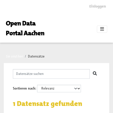
Skip to main content
Einloggen
Open Data
Portal Aachen
Sie sind hier
Datensätze
Sortieren nach
1 Datensatz gefunden