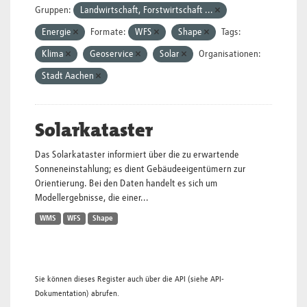
Gruppen:
Landwirtschaft, Forstwirtschaft ...
Energie
Formate:
WFS
Shape
Tags:
Klima
Geoservice
Solar
Organisationen:
Stadt Aachen
Solarkataster
Das Solarkataster informiert über die zu erwartende
Sonneneinstahlung; es dient Gebäudeeigentümern zur
Orientierung. Bei den Daten handelt es sich um
Modellergebnisse, die einer...
WMS
WFS
Shape
Sie können dieses Register auch über die
API
(siehe
API-
Dokumentation
) abrufen.