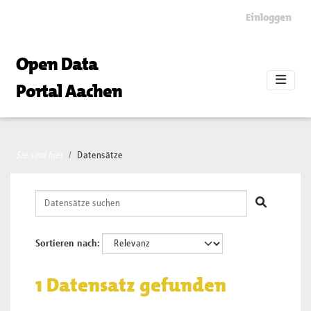
Skip to main content
Einloggen
Open Data
Portal Aachen
Sie sind hier
Datensätze
Sortieren nach
1 Datensatz gefunden