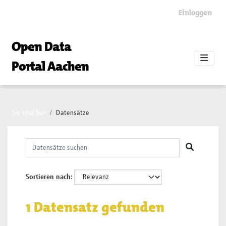
Skip to main content
Einloggen
Open Data
Portal Aachen
Sie sind hier
Datensätze
Sortieren nach
1 Datensatz gefunden