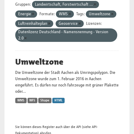
Gruppen:
Landwirtschaft, Forstwirtschaft ...
Energie
Formate:
WMS
Tags:
Umweltzone
Luftreinhalteplan
Geoservice
Lizenzen:
Datenlizenz Deutschland - Namensnennung - Version
2.0
Umweltzone
Die Umweltzone der Stadt Aachen als Umringspolygon. Die
Umweltzone wurde zum 1. Februar 2016 in Aachen
eingeführt. Es dürfen nur noch Fahrzeuge mit grüner Plakette
oder...
WMS
WFS
Shape
HTML
Sie können dieses Register auch über die
API
(siehe
API-
Dokumentation
) abrufen.