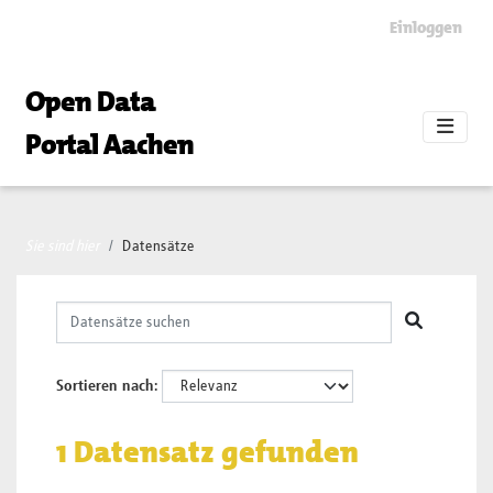
Skip to main content
Einloggen
Open Data
Portal Aachen
Sie sind hier
Datensätze
Sortieren nach
1 Datensatz gefunden