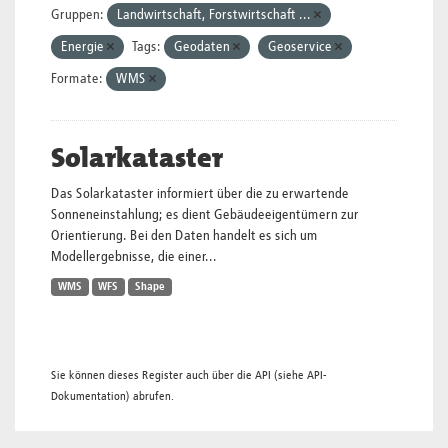
Gruppen:
Landwirtschaft, Forstwirtschaft ...
Energie
Tags:
Geodaten
Geoservice
Formate:
WMS
Solarkataster
Das Solarkataster informiert über die zu erwartende
Sonneneinstahlung; es dient Gebäudeeigentümern zur
Orientierung. Bei den Daten handelt es sich um
Modellergebnisse, die einer...
WMS
WFS
Shape
Sie können dieses Register auch über die
API
(siehe
API-
Dokumentation
) abrufen.