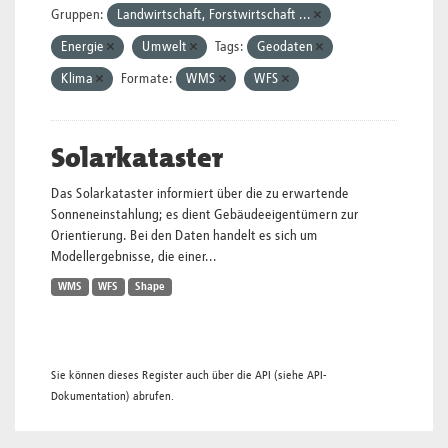
Gruppen:
Landwirtschaft, Forstwirtschaft ...
Energie
Umwelt
Tags:
Geodaten
Klima
Formate:
WMS
WFS
Solarkataster
Das Solarkataster informiert über die zu erwartende
Sonneneinstahlung; es dient Gebäudeeigentümern zur
Orientierung. Bei den Daten handelt es sich um
Modellergebnisse, die einer...
WMS
WFS
Shape
Sie können dieses Register auch über die
API
(siehe
API-
Dokumentation
) abrufen.