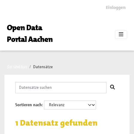
Skip to main content
Einloggen
Open Data
Portal Aachen
Sie sind hier
Datensätze
Sortieren nach
1 Datensatz gefunden