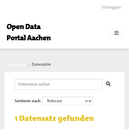
Skip to main content
Einloggen
Open Data
Portal Aachen
Sie sind hier
Datensätze
Sortieren nach
1 Datensatz gefunden