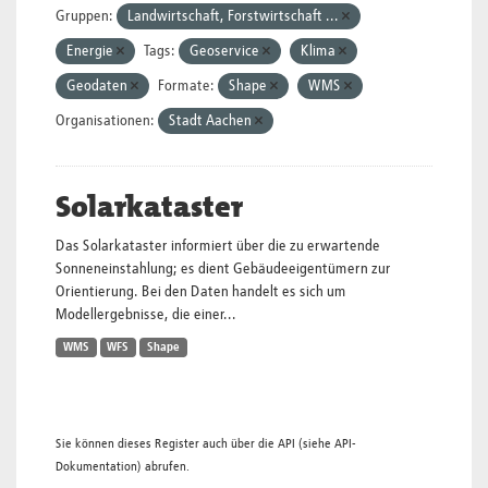
Gruppen:
Landwirtschaft, Forstwirtschaft ...
Energie
Tags:
Geoservice
Klima
Geodaten
Formate:
Shape
WMS
Organisationen:
Stadt Aachen
Solarkataster
Das Solarkataster informiert über die zu erwartende
Sonneneinstahlung; es dient Gebäudeeigentümern zur
Orientierung. Bei den Daten handelt es sich um
Modellergebnisse, die einer...
WMS
WFS
Shape
Sie können dieses Register auch über die
API
(siehe
API-
Dokumentation
) abrufen.