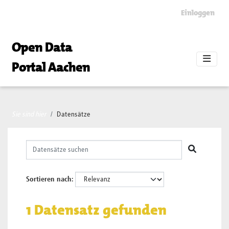
Skip to main content
Einloggen
Open Data
Portal Aachen
Sie sind hier
Datensätze
Sortieren nach
1 Datensatz gefunden