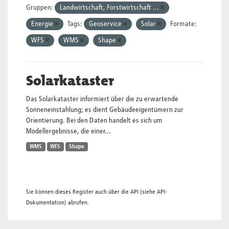
Gruppen:
Landwirtschaft, Forstwirtschaft ...
Energie
Tags:
Geoservice
Solar
Formate:
WFS
WMS
Shape
Solarkataster
Das Solarkataster informiert über die zu erwartende
Sonneneinstahlung; es dient Gebäudeeigentümern zur
Orientierung. Bei den Daten handelt es sich um
Modellergebnisse, die einer...
WMS
WFS
Shape
Sie können dieses Register auch über die
API
(siehe
API-
Dokumentation
) abrufen.