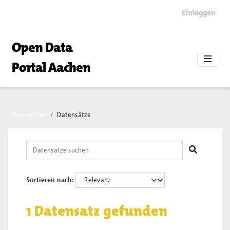
Skip to main content
Einloggen
Open Data
Portal Aachen
Sie sind hier
Datensätze
Sortieren nach
1 Datensatz gefunden