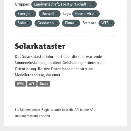
Gruppen:
Landwirtschaft, Forstwirtschaft ...
Energie
Umwelt
Tags:
Geoservice
Solar
Geodaten
Klima
Formate:
WFS
Solarkataster
Das Solarkataster informiert über die zu erwartende
Sonneneinstahlung; es dient Gebäudeeigentümern zur
Orientierung. Bei den Daten handelt es sich um
Modellergebnisse, die einer...
WMS
WFS
Shape
Sie können dieses Register auch über die
API
(siehe
API-
Dokumentation
) abrufen.