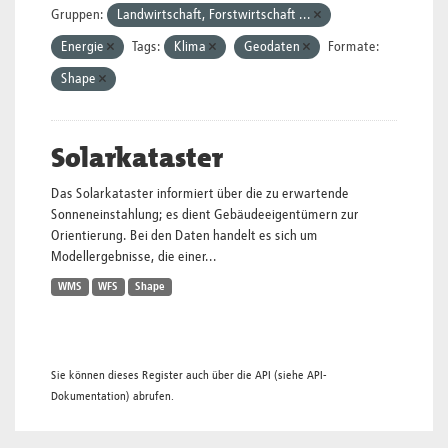
Gruppen:
Landwirtschaft, Forstwirtschaft ...
Energie
Tags:
Klima
Geodaten
Formate:
Shape
Solarkataster
Das Solarkataster informiert über die zu erwartende
Sonneneinstahlung; es dient Gebäudeeigentümern zur
Orientierung. Bei den Daten handelt es sich um
Modellergebnisse, die einer...
WMS
WFS
Shape
Sie können dieses Register auch über die
API
(siehe
API-
Dokumentation
) abrufen.