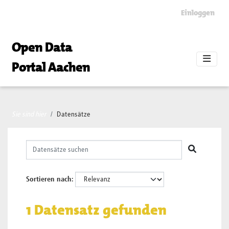
Skip to main content
Einloggen
Open Data
Portal Aachen
Sie sind hier
Datensätze
Sortieren nach
1 Datensatz gefunden