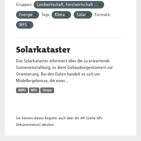
Gruppen:
Landwirtschaft, Forstwirtschaft ...
Energie
Tags:
Klima
Solar
Formate:
WFS
Solarkataster
Das Solarkataster informiert über die zu erwartende
Sonneneinstahlung; es dient Gebäudeeigentümern zur
Orientierung. Bei den Daten handelt es sich um
Modellergebnisse, die einer...
WMS
WFS
Shape
Sie können dieses Register auch über die
API
(siehe
API-
Dokumentation
) abrufen.