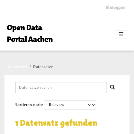
Skip to main content
Einloggen
Open Data
Portal Aachen
Sie sind hier
Datensätze
Sortieren nach
1 Datensatz gefunden