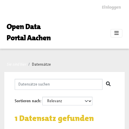
Skip to main content
Einloggen
Open Data
Portal Aachen
Sie sind hier
Datensätze
Sortieren nach
1 Datensatz gefunden