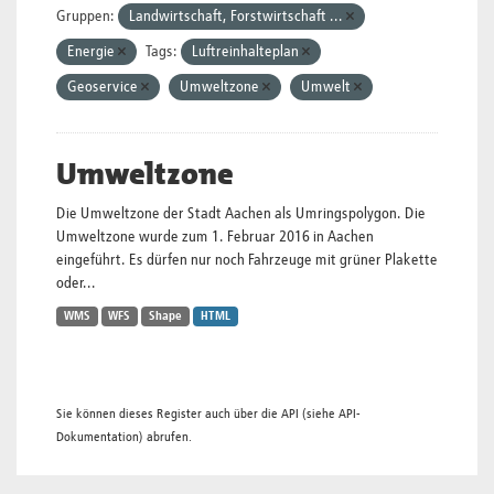
Gruppen:
Landwirtschaft, Forstwirtschaft ...
Energie
Tags:
Luftreinhalteplan
Geoservice
Umweltzone
Umwelt
Umweltzone
Die Umweltzone der Stadt Aachen als Umringspolygon. Die
Umweltzone wurde zum 1. Februar 2016 in Aachen
eingeführt. Es dürfen nur noch Fahrzeuge mit grüner Plakette
oder...
WMS
WFS
Shape
HTML
Sie können dieses Register auch über die
API
(siehe
API-
Dokumentation
) abrufen.