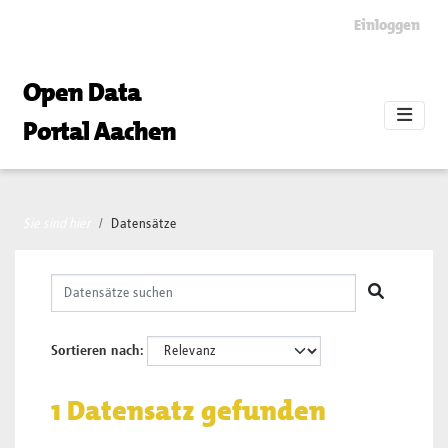
Skip to main content
Einloggen
Open Data
Portal Aachen
Sie sind hier
Datensätze
Sortieren nach
1 Datensatz gefunden