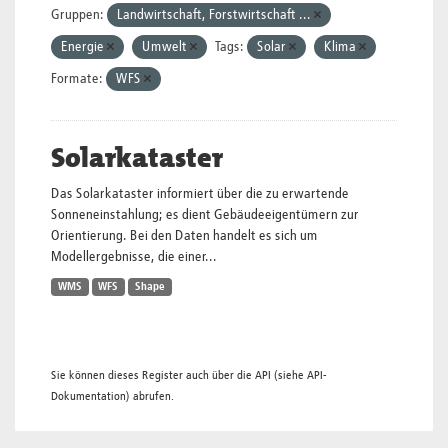
Gruppen:
Landwirtschaft, Forstwirtschaft ...
Energie
Umwelt
Tags:
Solar
Klima
Formate:
WFS
Solarkataster
Das Solarkataster informiert über die zu erwartende
Sonneneinstahlung; es dient Gebäudeeigentümern zur
Orientierung. Bei den Daten handelt es sich um
Modellergebnisse, die einer...
WMS
WFS
Shape
Sie können dieses Register auch über die
API
(siehe
API-
Dokumentation
) abrufen.