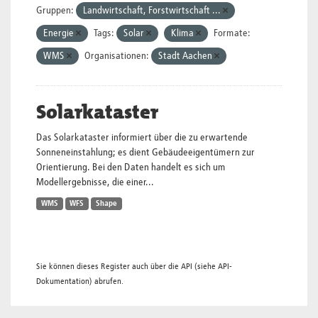
Gruppen:
Landwirtschaft, Forstwirtschaft ...
Energie
Tags:
Solar
Klima
Formate:
WMS
Organisationen:
Stadt Aachen
Solarkataster
Das Solarkataster informiert über die zu erwartende
Sonneneinstahlung; es dient Gebäudeeigentümern zur
Orientierung. Bei den Daten handelt es sich um
Modellergebnisse, die einer...
WMS
WFS
Shape
Sie können dieses Register auch über die
API
(siehe
API-
Dokumentation
) abrufen.