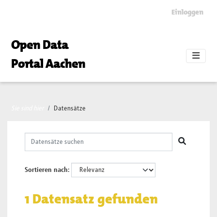
Skip to main content
Einloggen
Open Data
Portal Aachen
Sie sind hier
Datensätze
Sortieren nach
1 Datensatz gefunden