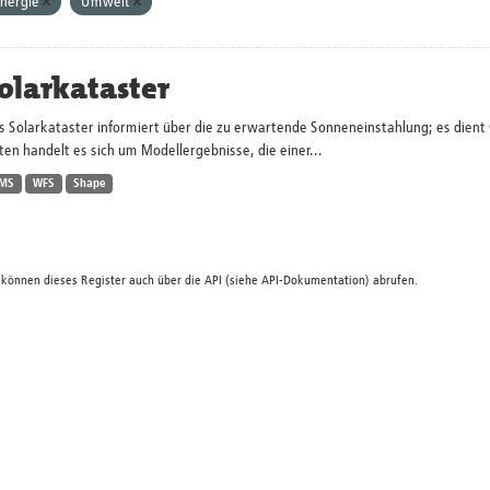
nergie
Umwelt
olarkataster
s Solarkataster informiert über die zu erwartende Sonneneinstahlung; es dien
en handelt es sich um Modellergebnisse, die einer...
MS
WFS
Shape
 können dieses Register auch über die
API
(siehe
API-Dokumentation
) abrufen.