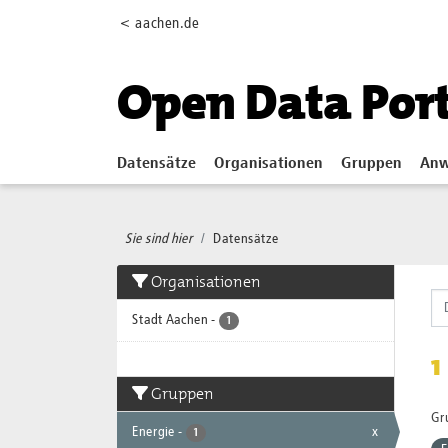
Skip to main content
< aachen.de
Open Data Por
Datensätze
Organisationen
Gruppen
Anw
Sie sind hier
Datensätze
Organisationen
Stadt Aachen
-
1
1
Gruppen
Gr
Energie
-
x
1