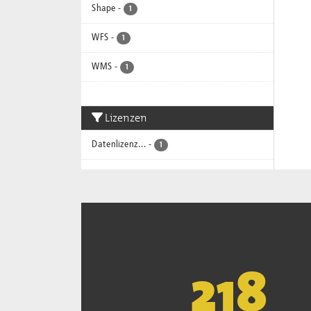
Shape
-
1
WFS
-
1
WMS
-
1
Lizenzen
Datenlizenz...
-
1
221