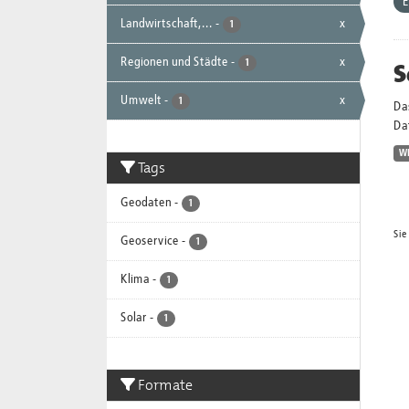
E
Landwirtschaft,...
-
x
1
Regionen und Städte
-
x
S
1
Umwelt
-
x
1
Da
Dat
W
Tags
Geodaten
-
1
Sie
Geoservice
-
1
Klima
-
1
Solar
-
1
Formate