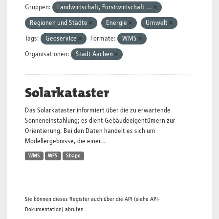
Gruppen:
Landwirtschaft, Forstwirtschaft ...
Regionen und Städte
Energie
Umwelt
Tags:
Geoservice
Formate:
WMS
Organisationen:
Stadt Aachen
Solarkataster
Das Solarkataster informiert über die zu erwartende
Sonneneinstahlung; es dient Gebäudeeigentümern zur
Orientierung. Bei den Daten handelt es sich um
Modellergebnisse, die einer...
WMS
WFS
Shape
Sie können dieses Register auch über die
API
(siehe
API-
Dokumentation
) abrufen.