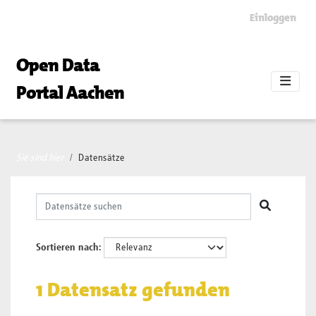
Skip to main content
Einloggen
Open Data
Portal Aachen
Sie sind hier
Datensätze
Sortieren nach
1 Datensatz gefunden