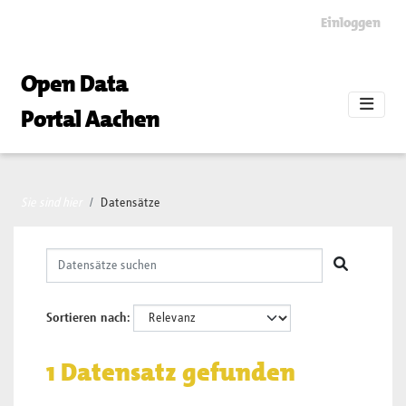
Skip to main content
Einloggen
Open Data
Portal Aachen
Sie sind hier
Datensätze
Sortieren nach
1 Datensatz gefunden