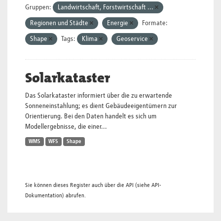
Gruppen:
Landwirtschaft, Forstwirtschaft ...
Regionen und Städte
Energie
Formate:
Shape
Tags:
Klima
Geoservice
Solarkataster
Das Solarkataster informiert über die zu erwartende
Sonneneinstahlung; es dient Gebäudeeigentümern zur
Orientierung. Bei den Daten handelt es sich um
Modellergebnisse, die einer...
WMS
WFS
Shape
Sie können dieses Register auch über die
API
(siehe
API-
Dokumentation
) abrufen.