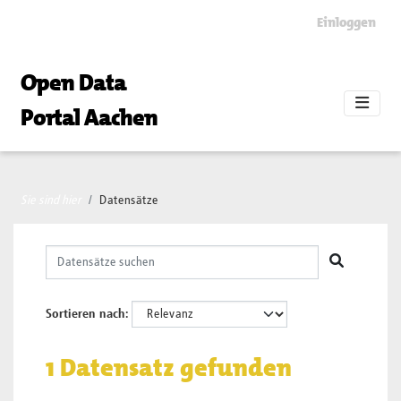
Skip to main content
Einloggen
Open Data
Portal Aachen
Sie sind hier
Datensätze
Sortieren nach
1 Datensatz gefunden