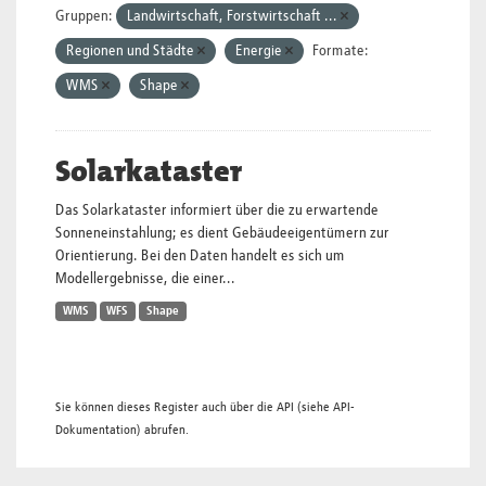
Gruppen:
Landwirtschaft, Forstwirtschaft ...
Regionen und Städte
Energie
Formate:
WMS
Shape
Solarkataster
Das Solarkataster informiert über die zu erwartende
Sonneneinstahlung; es dient Gebäudeeigentümern zur
Orientierung. Bei den Daten handelt es sich um
Modellergebnisse, die einer...
WMS
WFS
Shape
Sie können dieses Register auch über die
API
(siehe
API-
Dokumentation
) abrufen.