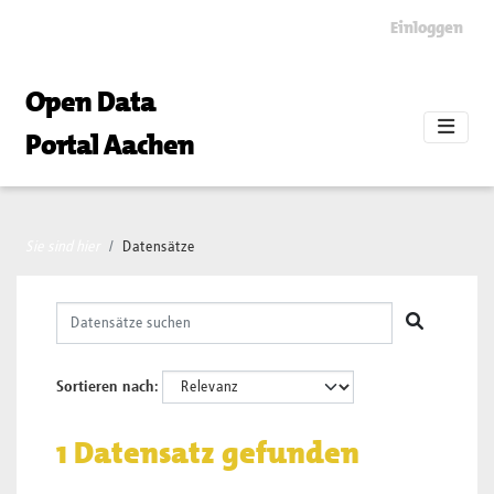
Skip to main content
Einloggen
Open Data
Portal Aachen
Sie sind hier
Datensätze
Sortieren nach
1 Datensatz gefunden