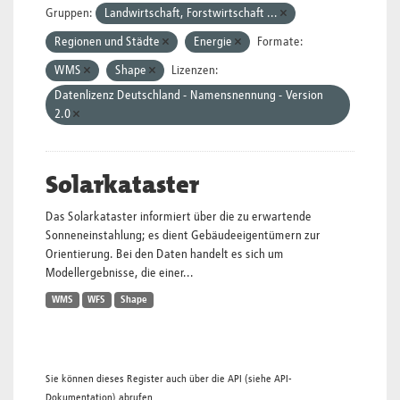
Gruppen:
Landwirtschaft, Forstwirtschaft ...
Regionen und Städte
Energie
Formate:
WMS
Shape
Lizenzen:
Datenlizenz Deutschland - Namensnennung - Version
2.0
Solarkataster
Das Solarkataster informiert über die zu erwartende
Sonneneinstahlung; es dient Gebäudeeigentümern zur
Orientierung. Bei den Daten handelt es sich um
Modellergebnisse, die einer...
WMS
WFS
Shape
Sie können dieses Register auch über die
API
(siehe
API-
Dokumentation
) abrufen.